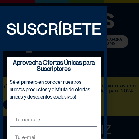
SUSCRÍBETE
LLÁMANOS AHORA
932 780 745
0
Aprovecha Ofertas Únicas para
Suscriptores
Sé el primero en conocer nuestros
¡NOVEDAD! Descarga Nuestro catálogo de pinturas con
nuevos productos y disfruta de ofertas
las novedades para 2024 .
únicas y descuentos exclusivos!
DESCARGAR AQUÍ
KIT DE BARNIZ