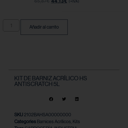
65,87
€
44,13
€
(+IVA)
Añadir al carrito
KIT DE BARNIZ ACRÍLICO HS
ANTISCRATCH 5L
SKU
2102BAHSA00000000
Categories
Barnices Acrílicos
,
Kits