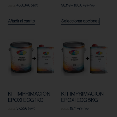
460,34
€
98,11
€
–
106,07
€
(+IVA)
(+IVA)
DESDE:
Añadir al carrito
Seleccionar opciones
KIT IMPRIMACIÓN
KIT IMPRIMACIÓN
EPOXI ECG 1KG
EPOXI ECG 5KG
37,55
€
197,17
€
(+IVA)
(+IVA)
DESDE:
DESDE: