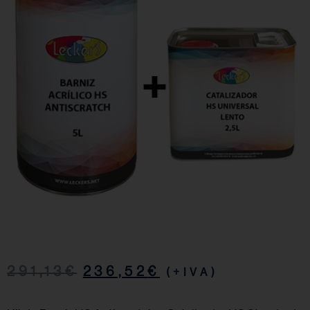
291,13
€
236,52
€
(+IVA)