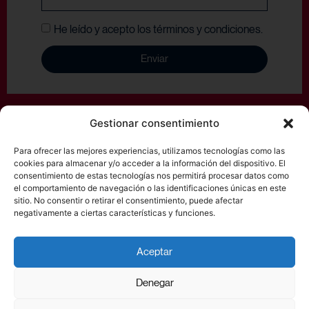
He leído y acepto los términos y condiciones.
Enviar
Gestionar consentimiento
Copyright © 2023 Lecker’s |
Aviso Legal
–
Política de Cookies
–
Política de
Privacidad
–
Política de envío y devoluciones
Para ofrecer las mejores experiencias, utilizamos tecnologías como las
cookies para almacenar y/o acceder a la información del dispositivo. El
consentimiento de estas tecnologías nos permitirá procesar datos como
el comportamiento de navegación o las identificaciones únicas en este
sitio. No consentir o retirar el consentimiento, puede afectar
Síguenos:
negativamente a ciertas características y funciones.
Aceptar
Denegar