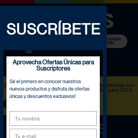
SUSCRÍBETE
LLÁMANOS AHORA
932 780 745
0
Aprovecha Ofertas Únicas para
Suscriptores
Sé el primero en conocer nuestros
¡NOVEDAD! Descarga Nuestro catálogo de pinturas con
nuevos productos y disfruta de ofertas
las novedades para 2024 .
únicas y descuentos exclusivos!
DESCARGAR AQUÍ
KIT BOBINAS