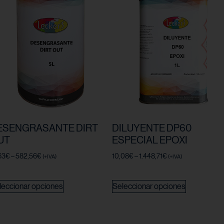
ESENGRASANTE DIRT
DILUYENTE DP60
UT
ESPECIAL EPOXI
63
€
–
582,56
€
10,08
€
–
1.448,71
€
(+IVA)
(+IVA)
leccionar opciones
Seleccionar opciones