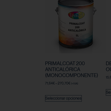
PRIMALCOAT 200
D
ANTICALÓRICA
O
(MONOCOMPONENTE)
15,
71,64
€
–
270,70
€
(+IVA)
Se
Seleccionar opciones