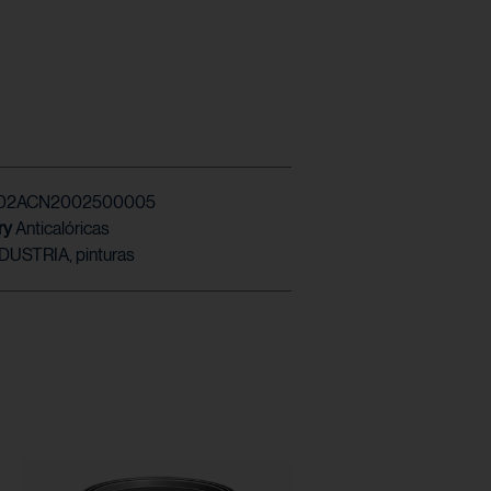
02ACN2002500005
ry
Anticalóricas
NDUSTRIA
,
pinturas