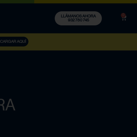
0
LLÁMANOS AHORA
932 780 745
CARGAR AQUÍ
RA