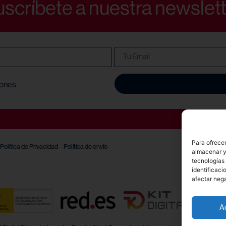
scríbete a nuestra newslet
iones.
Para ofrecer
Política de Privacidad
–
Política de envío
almacenar y/
tecnologías
identificaci
afectar nega
A