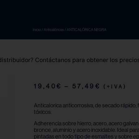
Inicio
/
Anticalóricas
/ ANTICALÓRICA NEGRA
 distribuidor? Contáctanos para obtener los precio
19,40
€
–
57,49
€
(+IVA)
Anticalorica anticorrosiva, de secado rápido,
tóxicos.
Adherencia sobre hierro, acero, acero galvani
bronce, aluminio y acero inoxidable. Ideal par
pintadas en todo tipo de esmaltes y sobre epo